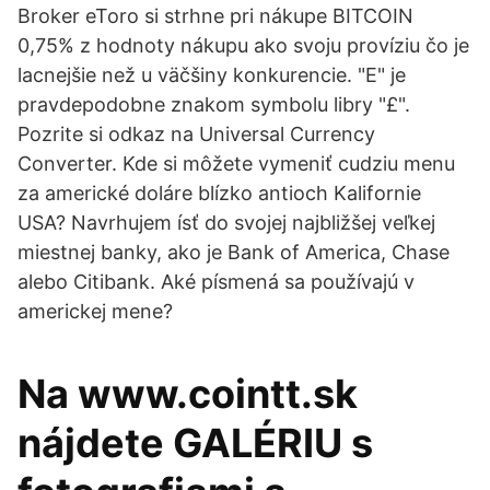
Broker eToro si strhne pri nákupe BITCOIN
0,75% z hodnoty nákupu ako svoju províziu čo je
lacnejšie než u väčšiny konkurencie. "E" je
pravdepodobne znakom symbolu libry "£".
Pozrite si odkaz na Universal Currency
Converter. Kde si môžete vymeniť cudziu menu
za americké doláre blízko antioch Kalifornie
USA? Navrhujem ísť do svojej najbližšej veľkej
miestnej banky, ako je Bank of America, Chase
alebo Citibank. Aké písmená sa používajú v
americkej mene?
Na www.cointt.sk
nájdete GALÉRIU s