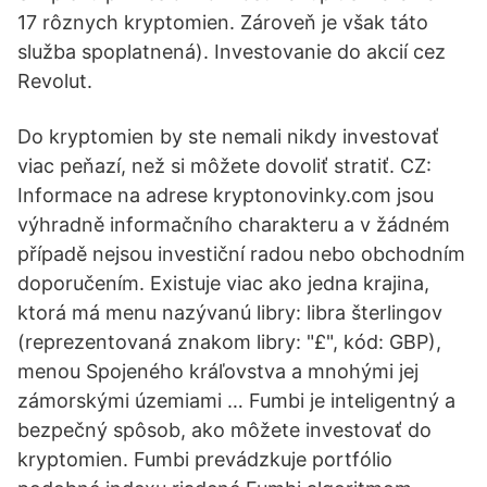
17 rôznych kryptomien. Zároveň je však táto
služba spoplatnená). Investovanie do akcií cez
Revolut.
Do kryptomien by ste nemali nikdy investovať
viac peňazí, než si môžete dovoliť stratiť. CZ:
Informace na adrese kryptonovinky.com jsou
výhradně informačního charakteru a v žádném
případě nejsou investiční radou nebo obchodním
doporučením. Existuje viac ako jedna krajina,
ktorá má menu nazývanú libry: libra šterlingov
(reprezentovaná znakom libry: "£", kód: GBP),
menou Spojeného kráľovstva a mnohými jej
zámorskými územiami … Fumbi je inteligentný a
bezpečný spôsob, ako môžete investovať do
kryptomien. Fumbi prevádzkuje portfólio