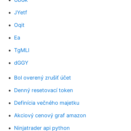
JYetf
Oqit
Ea
TgMLl
dGGY
Bol overený zrušiť účet
Denný resetovací token
Definícia večného majetku
Akciový cenový graf amazon
Ninjatrader api python