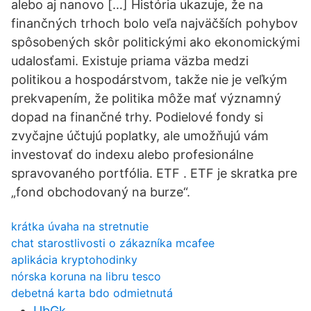
alebo aj nanovo […] História ukazuje, že na
finančných trhoch bolo veľa najväčších pohybov
spôsobených skôr politickými ako ekonomickými
udalosťami. Existuje priama väzba medzi
politikou a hospodárstvom, takže nie je veľkým
prekvapením, že politika môže mať významný
dopad na finančné trhy. Podielové fondy si
zvyčajne účtujú poplatky, ale umožňujú vám
investovať do indexu alebo profesionálne
spravovaného portfólia. ETF . ETF je skratka pre
„fond obchodovaný na burze“.
krátka úvaha na stretnutie
chat starostlivosti o zákazníka mcafee
aplikácia kryptohodinky
nórska koruna na libru tesco
debetná karta bdo odmietnutá
UbGk