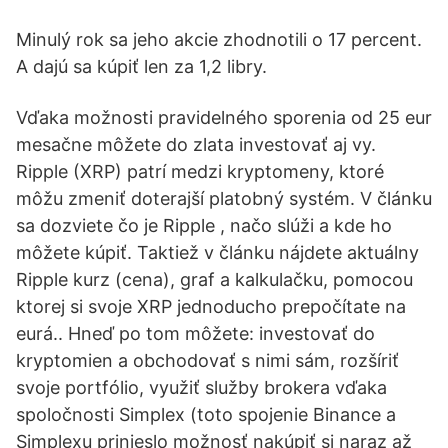
Minulý rok sa jeho akcie zhodnotili o 17 percent.
A dajú sa kúpiť len za 1,2 libry.
Vďaka možnosti pravidelného sporenia od 25 eur
mesačne môžete do zlata investovať aj vy.
Ripple (XRP) patrí medzi kryptomeny, ktoré
môžu zmeniť doterajší platobný systém. V článku
sa dozviete čo je Ripple , načo slúži a kde ho
môžete kúpiť. Taktiež v článku nájdete aktuálny
Ripple kurz (cena), graf a kalkulačku, pomocou
ktorej si svoje XRP jednoducho prepočítate na
eurá.. Hneď po tom môžete: investovať do
kryptomien a obchodovať s nimi sám, rozšíriť
svoje portfólio, využiť služby brokera vďaka
spoločnosti Simplex (toto spojenie Binance a
Simplexu prinieslo možnosť nakúpiť si naraz až